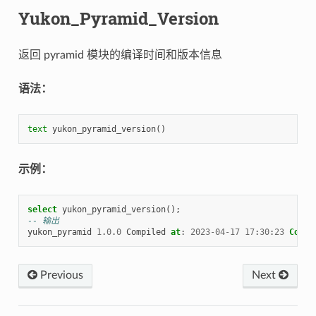
Yukon_Pyramid_Version
返回 pyramid 模块的编译时间和版本信息
语法：
text
yukon_pyramid_version
()
示例：
select
yukon_pyramid_version
();
-- 输出
yukon_pyramid
1
.
0
.
0
Compiled
at
:
2023
-
04
-
17
17
:
30
:
23
Commi
Previous
Next