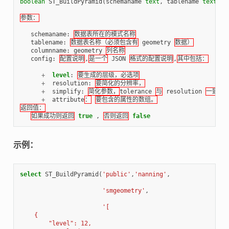
boolean
ST_BuildPyramid
(
schemaname
text
,
tablename
text
,
c
参数：
schemaname
:
数据表所在的模式名称
tablename
:
数据表名称（必须包含有
geometry
数据）
columnname
:
geometry
列名称
config
:
配置说明
,
是一个
JSON
格式的配置说明
,
其中包括：
+
level
:
要生成的层级，必选项
+
resolution
:
要简化的分辨率，
+
simplify
:
简化参数，
tolerance
与
resolution
一致，
p
+
attribute
：
要包含的属性的数组。
返回值：
如果成功则返回
true
,
否则返回
false
示例：
select
ST_BuildPyramid
(
'public'
,
'nanning'
,
'smgeometry'
,
'[
    {
        "level": 12,