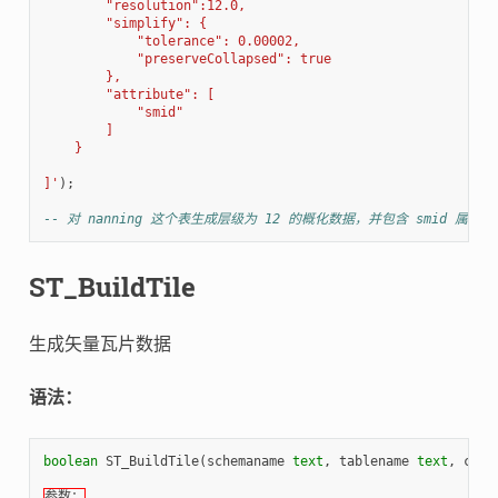
        "resolution":12.0,
        "simplify": {
            "tolerance": 0.00002,
            "preserveCollapsed": true
        },
        "attribute": [
            "smid"
        ]
    }
]'
);
-- 对 nanning 这个表生成层级为 12 的概化数据，并包含 smid 属性
ST_BuildTile
生成矢量瓦片数据
语法：
boolean
ST_BuildTile
(
schemaname
text
,
tablename
text
,
colu
参数：