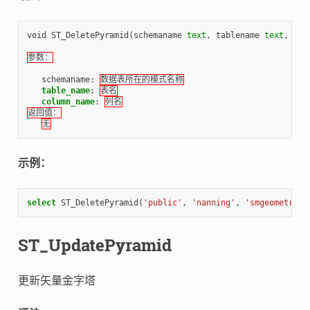
void
ST_DeletePyramid
(
schemaname
text
,
tablename
text
,
col
参数：
schemaname
:
数据表所在的模式名称
table_name
:
表名
column_name
:
列名
返回值：
无
示例：
select
ST_DeletePyramid
(
'public'
,
'nanning'
,
'smgeometry'
)
ST_UpdatePyramid
更新矢量金字塔