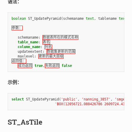
语法：
boolean
ST_UpdatePyramid
(
schemaname
text
,
tablename
text
,
参数：
schemaname
:
数据表所在的模式名称
table_name
:
表名
column_name
:
列名
updateextent
:
数据集更新的范围
maxlevel
:
更新的最大层级
返回值：
成功返回
true
,
失败返回
false
示例：
select
ST_UpdatePyramid
(
'public'
,
'nanning_3857'
,
'smgeome
'BOX(12056721.088426786 2609724.41992
ST_AsTile