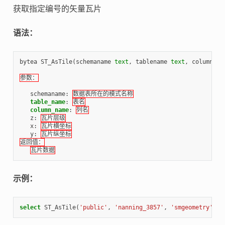
获取指定编号的矢量瓦片
语法：
bytea
ST_AsTile
(
schemaname
text
,
tablename
text
,
columnnam
参数：
schemaname
:
数据表所在的模式名称
table_name
:
表名
column_name
:
列名
z
:
瓦片层级
x
:
瓦片横坐标
y
:
瓦片纵坐标
返回值：
瓦片数据
示例：
select
ST_AsTile
(
'public'
,
'nanning_3857'
,
'smgeometry'
,
7
,