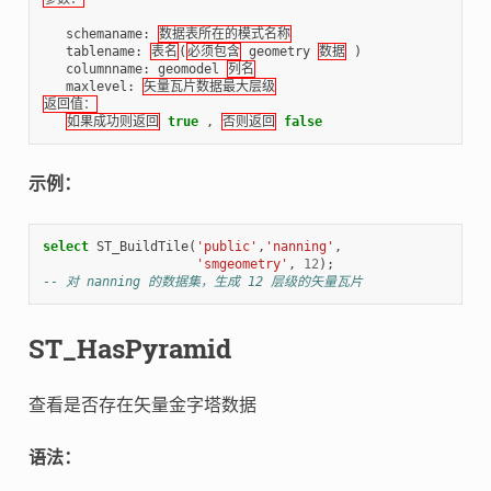
schemaname
:
数据表所在的模式名称
tablename
:
表名
(
必须包含
geometry
数据
)
columnname
:
geomodel
列名
maxlevel
:
矢量瓦片数据最大层级
返回值：
如果成功则返回
true
,
否则返回
false
示例：
select
ST_BuildTile
(
'public'
,
'nanning'
,
'smgeometry'
,
12
);
-- 对 nanning 的数据集，生成 12 层级的矢量瓦片
ST_HasPyramid
查看是否存在矢量金字塔数据
语法：