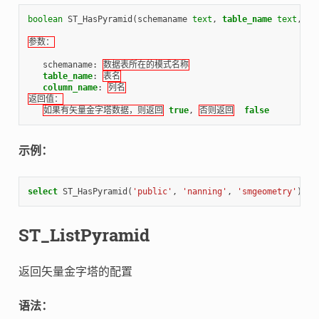
boolean
ST_HasPyramid
(
schemaname
text
,
table_name
text
,
co
参数：
schemaname
:
数据表所在的模式名称
table_name
:
表名
column_name
:
列名
返回值：
如果有矢量金字塔数据，则返回
true
,
否则返回
false
示例：
select
ST_HasPyramid
(
'public'
,
'nanning'
,
'smgeometry'
);
ST_ListPyramid
返回矢量金字塔的配置
语法：